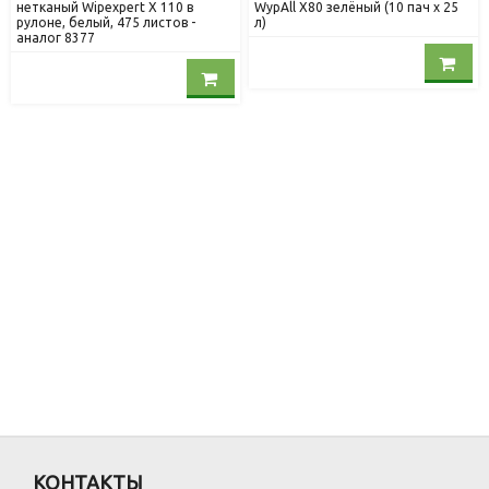
нетканый Wipexpert X 110 в
WypAll X80 зелёный (10 пач х 25
рулоне, белый, 475 листов -
л)
аналог 8377
КОНТАКТЫ