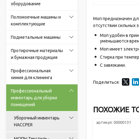
оборудование
Поломоечные машины и
Моп предназначен для
комплектующие
отсутствии сильных з
Моп удобен в прим
Подметальные машины
уменьшаются врем
Моп имеет электро
Протирочные материалы
Стирка при темпер
и бумажная продукция
С завязками.
Профессиональная
химия для клининга
Поделиться:
Профессиональный
инвентарь для уборки
помещений
ПОХОЖИЕ Т
Уборочный инвентарь
артикул: 00000131
HACCPER
МОПЫ Текстиль-