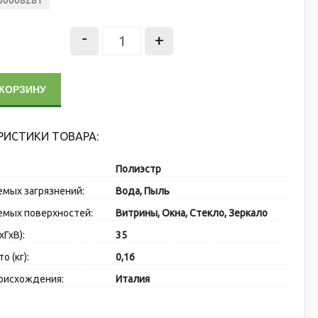
 00008281
-
+
 КОРЗИНУ
РИСТИКИ ТОВАРА:
:
Полиэстр
емых загрязнений:
Вода, Пыль
емых поверхностей:
Витрины, Окна, Стекло, Зеркало
хГхВ):
35
о (кг):
0,16
оисхождения:
Италия