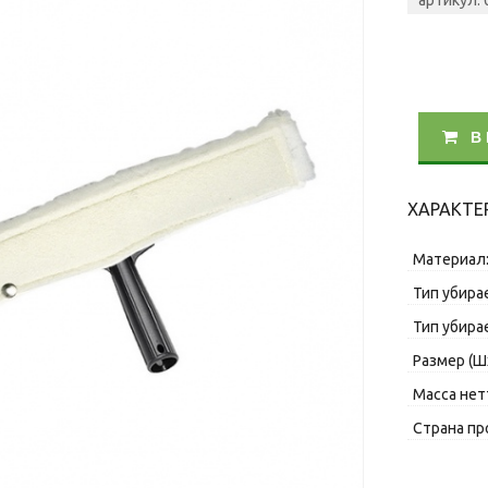
артикул:
В
ХАРАКТЕ
Материал
Тип убира
Тип убира
Размер (Ш
Масса нетт
Страна пр