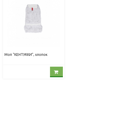
Моп "КЕНТУККИ", хлопок