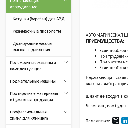
Пенно-моющее
оборудование
Катушки (барабан) для АВД
Размывочные пистолеты
АВТОМАТИЧЕСКАЯ Ш
ПРИЕМУЩЕСТВА:
Дозирующие насосы
высокого давления
Если необход
При трудоемк
При частом и
Поломоечные машины и
Если необход
комплектующие
Нержавеющая сталь A
Подметальные машины
включая лаборатори
Протирочные материалы
Шланг не входит в к
и бумажная продукция
Возможно, вам будет
Профессиональная
химия для клининга
Поделиться: