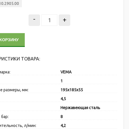
10.2905.00
-
+
 КОРЗИНУ
РИСТИКИ ТОВАРА:
марка:
VEMA
:
1
е размеры, мм:
195x185x55
4,5
:
Нержавеющая сталь
 бар:
8
тельность, л/мин:
4,2