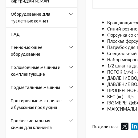
картриджи KEMAN
Оборудование для
туалетных комнат
Вращающиеся 
Синий резино
ПАД
Форсунка со 
Плоская форсу
Пенно-моющее
Патрубок для 
Специальный 
оборудование
Набор микроп
1/2 шланга дл
Поломоечные машины и
ПОТОК (л/ч) -
комплектующие
ДАВЛЕНИЕ ВОДЫ
ДАВЛЕНИЕ ВОЗД
Подметальные машины
ПРОЦЕНТНОЕ З
ВЕС (кг) - 4,5
Протирочные материалы
РАЗМЕРЫ ДxВxГ
и бумажная продукция
МАКСИМАЛЬНА
Профессиональная
Поделиться:
химия для клининга