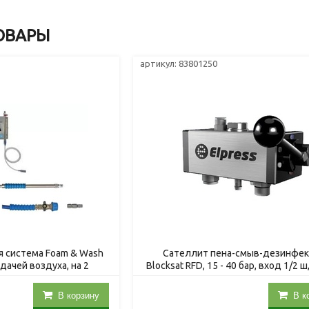
ОВАРЫ
артикул: 83801250
 система Foam & Wash
Сателлит пена-смыв-дезинфек
подачей воздуха, на 2
Blocksat RFD, 15 - 40 бар, вход 1/2 
/2ш. с аксессуарами
1/2 ш
5720/2
В корзину
В к