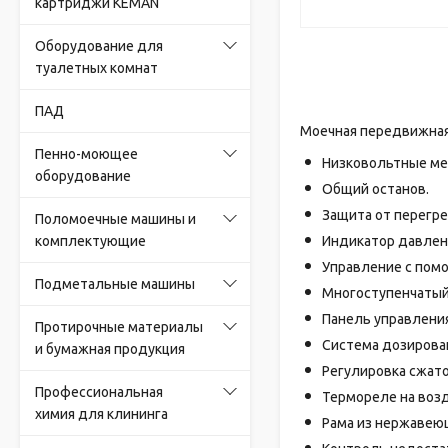
картриджи KEMAN
Оборудование для
туалетных комнат
ПАД
Моечная передвижная у
Пенно-моющее
Низковольтные мех
оборудование
Общий останов.
Защита от перегрев
Поломоечные машины и
комплектующие
Индикатор давлен
Управление с помо
Подметальные машины
Многоступенчатый
Панель управления
Протирочные материалы
Система дозирован
и бумажная продукция
Регулировка сжато
Профессиональная
Термореле на воз
химия для клининга
Рама из нержавею