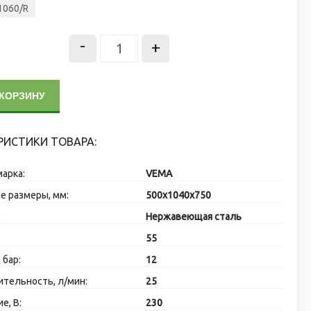
1060/R
-
+
 КОРЗИНУ
РИСТИКИ ТОВАРА:
марка:
VEMA
е размеры, мм:
500x1040x750
:
Нержавеющая сталь
55
 бар:
12
тельность, л/мин:
25
е, В:
230