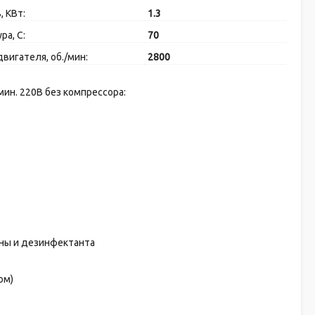
 КВт:
1.3
ра, C:
70
вигателя, об./мин:
2800
мин. 220В без компрессора:
ены и дезинфектанта
ом)