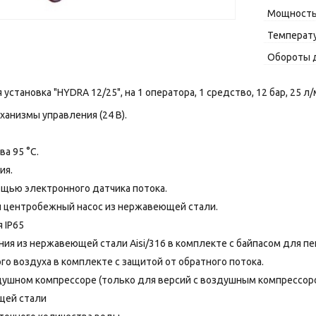
Мощность,
Температу
Обороты д
становка "HYDRA 12/25", на 1 оператора, 1 средство, 12 бар, 25 л/
анизмы управления (24 В).
а 95 °C.
ия.
щью электронного датчика потока.
 центробежный насос из нержавеющей стали.
 IP65
ия из нержавеющей стали Aisi/316 в комплекте с байпасом для п
го воздуха в комплекте с защитой от обратного потока.
душном компрессоре (только для версий с воздушным компрессор
щей стали