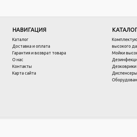
НАВИГАЦИЯ
КАТАЛО
Каталог
Комплектую
Доставка и оплата
высокого д
Гарантия и возврат товара
Мойки высок
О нас
Дезинфекци
Контакты
Дезковрики
Карта сайта
Диспенсеры
Оборудован
ООО "ПрофЧистСистем" УНП:691846759
220138, г. Минск, ул. Карвата, 73/1