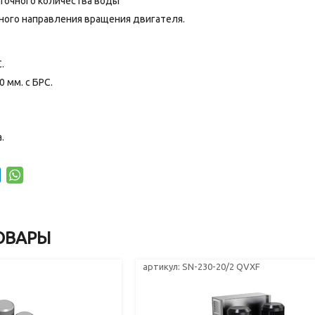
точного количества воды
ного направления вращения двигателя.
.
 мм. с БРС.
.
ОВАРЫ
артикул: SN-230-20/2 QVXF