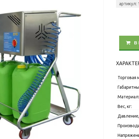
артикул: 
В
ХАРАКТЕ
Торговая 
Габаритны
Материал
Вес, кг:
Давление,
Производи
Напряжени