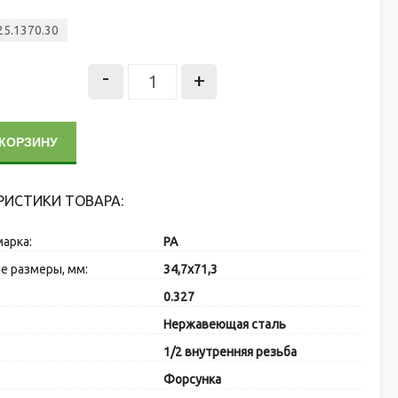
25.1370.30
-
+
 КОРЗИНУ
РИСТИКИ ТОВАРА:
марка:
PA
е размеры, мм:
34,7х71,3
0.327
:
Нержавеющая сталь
1/2 внутренняя резьба
Форсунка