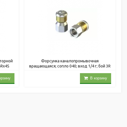
оторной
Форсунка каналопромывочная
6Rх4S
вращающаяся; сопло 040; вход 1/4 г; бой 3R
орзину
В корзину