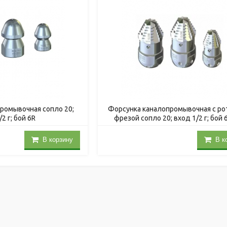
ромывочная сопло 20;
Форсунка каналопромывочная с р
2 г; бой 6R
фрезой сопло 20; вход 1/2 г; бой 
В корзину
В к