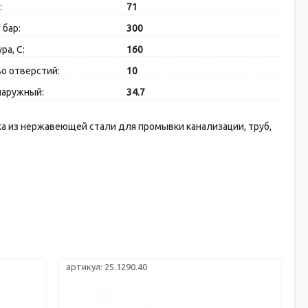
:
71
 бар:
300
ра, C:
160
о отверстий:
10
наружный:
34.7
а из нержавеющей стали для промывки канализации, труб,
артикул: 25.1290.40